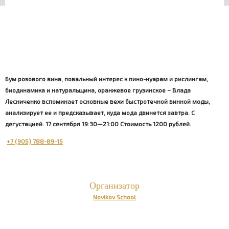
Бум розового вина, повальный интерес к пино-нуарам и рислингам,
биодинамика и натуральщина, оранжевое грузинское – Влада
Лесниченко вспоминает основные вехи быстротечной винной моды,
анализирует ее и предсказывает, куда мода двинется завтра. С
дегустацией. 17 сентября 19:30—21:00 Стоимость 1200 рублей.
+7 (905) 788-89-15
Организатор
Novikov School