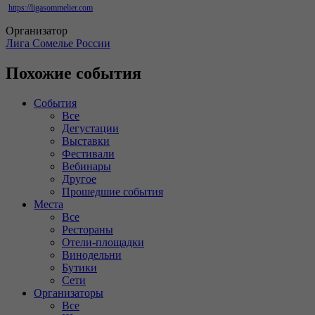
https://ligasommelier.com
Организатор
Лига Сомелье России
Похожие события
События
Все
Дегустации
Выставки
Фестивали
Вебинары
Другое
Прошедшие события
Места
Все
Рестораны
Отели-площадки
Винодельни
Бутики
Сети
Организаторы
Все