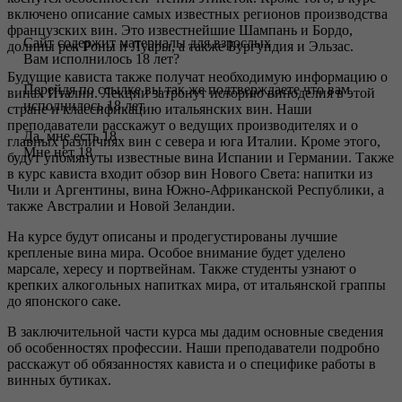
включено описание самых известных регионов производства
французских вин. Это известнейшие Шампань и Бордо,
Сайт содержит материалы для взрослых
долины рек Роны и Луары, а также Бургундия и Эльзас.
Вам исполнилось 18 лет?
Будущие кависта также получат необходимую информацию о
Перейдя по ссылке вы так же подтверждаете что вам
винах Италии. Лекции затронут историю виноделия в этой
исполнилось 18 лет
стране и классификацию итальянских вин. Наши
преподаватели расскажут о ведущих производителях и о
Да, мне есть 18
главных различиях вин с севера и юга Италии. Кроме этого,
Мне нет 18
будут упомянуты известные вина Испании и Германии. Также
в курс кависта входит обзор вин Нового Света: напитки из
Чили и Аргентины, вина Южно-Африканской Республики, а
также Австралии и Новой Зеландии.
На курсе будут описаны и продегустированы лучшие
крепленые вина мира. Особое внимание будет уделено
марсале, хересу и портвейнам. Также студенты узнают о
крепких алкогольных напитках мира, от итальянской граппы
до японского саке.
В заключительной части курса мы дадим основные сведения
об особенностях профессии. Наши преподаватели подробно
расскажут об обязанностях кависта и о специфике работы в
винных бутиках.