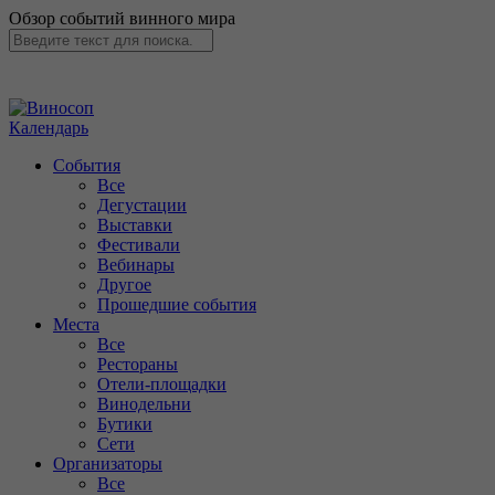
Обзор событий винного мира
Календарь
События
Все
Дегустации
Выставки
Фестивали
Вебинары
Другое
Прошедшие события
Места
Все
Рестораны
Отели-площадки
Винодельни
Бутики
Сети
Организаторы
Все