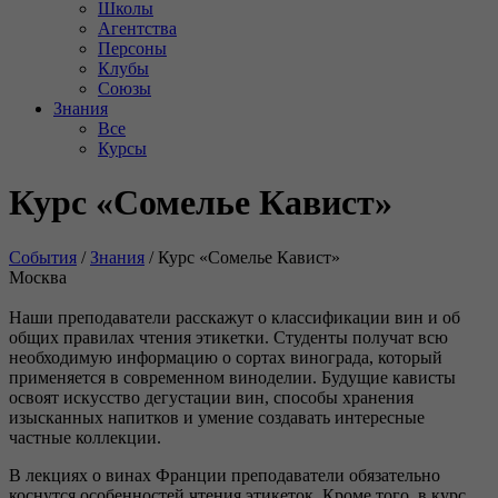
Школы
Агентства
Персоны
Клубы
Союзы
Знания
Все
Курсы
Курс «Сомелье Кавист»
События
/
Знания
/
Курс «Сомелье Кавист»
Москва
Наши преподаватели расскажут о классификации вин и об
общих правилах чтения этикетки. Студенты получат всю
необходимую информацию о сортах винограда, который
применяется в современном виноделии. Будущие кависты
освоят искусство дегустации вин, способы хранения
изысканных напитков и умение создавать интересные
частные коллекции.
В лекциях о винах Франции преподаватели обязательно
коснутся особенностей чтения этикеток. Кроме того, в курс