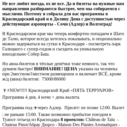
Не все любят поезда, ох не все. Да и билеты на нужные нам
направления разбираются быстрее, чем мы собираемся с
мыслями. Поэтому я собрала для вас программы в
Краснодарский край и в Долину Дона с доступностью через
действующие аэропорты - Сочи (Адлер) и Волгоград!
В Краснодарском крае мы теперь комфортно попадаем в Шато
де Талю, которое всегда хотелось показывать, и опционально
можно задержаться на сутки в Краснодаре - посмотреть парк
Галицкого с супер-гидом и съездить на уникальную
винодельню Собер Баш.
Но авиа-билетов в тёплые денёчки тоже немного, так что
думаем быстро!
ВНИМАНИЕ! ЦЕНА
указана на человека
при 2местном/1местном размещении и включает ВСЁ, кроме
ж/д (авиа) билетов: 75000/86000
⠀
🍷⚡️NEW!!!!! Краснодарский Край «ПЯТЬ ТЕРРУАРОВ»
Программа 4 дня, 4 ночи + день вылета.
Программа под ✈️через Адлер. Прилет: не позже 12:00. Вылет
: не раньше 15:00. Также возможно прибытие поездом в
Туапсе /отъезд из Краснодара
8 проектов:
Château de Talu -
Chateau Pinot/Абрау Дюрсо - Maison Des Plantes Aromatiques -