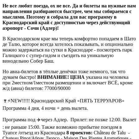
Не все любят поезда, ох не все. Да и билеты на нужные нам
направления разбираются быстрее, чем мы собираемся с
мыслями. Поэтому я собрала для вас программу в
Краснодарский край с доступностью через действующий
аэропорт - Сочи (Адлер)!
В Краснодарском крае мы теперь комфортно попадаем в Шато
де Талю, которое всегда хотелось показывать, и опционально
можно задержаться на сутки в Краснодаре - посмотреть парк
Галицкого с супер-гидом и съездить на уникальную
винодельню Собер Баш.
Но авиа-билетов в тёплые денёчки тоже немного, так что
думаем быстро!
ВНИМАНИЕ! ЦЕНА
указана на человека
при 2местном/1местном размещении и включает ВСЁ, кроме
ж/д (авиа) билетов: 77000/90000
⠀
🍷⚡️NEW!!!!! Краснодарский Край «ПЯТЬ ТЕРРУАРОВ»
Программа 4 дня, 4 ночи + день вылета.
Программа под ✈️через Адлер. Прилет: не позже 12:00. Вылет
: не раньше 15:00. Также возможно прибытие поездом в
Туапсе /отъезд из Краснодара
8 проектов:
Château de Talu -
Chateau Pinot/Абрау Дюрсо - Maison Des Plantes Aromatiques -