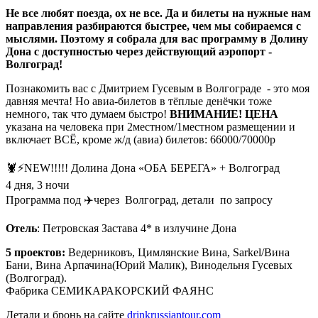
Не все любят поезда, ох не все. Да и билеты на нужные нам
направления разбираются быстрее, чем мы собираемся с
мыслями. Поэтому я собрала для вас программу в Долину
Дона с доступностью через действующий аэропорт -
Волгоград!
Познакомить вас с Дмитрием Гусевым в Волгограде - это моя
давняя мечта! Но авиа-билетов в тёплые денёчки тоже
немного, так что думаем быстро!
ВНИМАНИЕ! ЦЕНА
указана на человека при 2местном/1местном размещении и
включает ВСЁ, кроме ж/д (авиа) билетов: 66000/70000р
⠀
🦞⚡️NEW!!!!! Долина Дона «ОБА БЕРЕГА» + Волгоград
4 дня, 3 ночи
Программа под ✈️через Волгоград, детали по запросу
Отель
: Петровская Застава 4* в излучине Дона
5 проектов:
Ведерниковъ, Цимлянские Вина, Sarkel/Вина
Бани, Вина Арпачина(Юрий Малик), Винодельня Гусевых
(Волгоград).
Фабрика СЕМИКАРАКОРСКИЙ ФАЯНС
Детали и бронь на сайте
drinkrussiantour.com