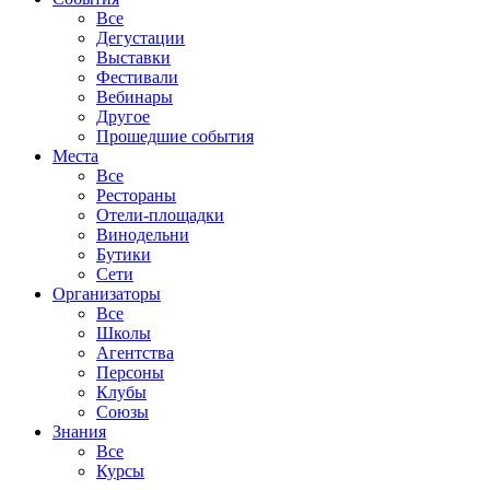
Все
Дегустации
Выставки
Фестивали
Вебинары
Другое
Прошедшие события
Места
Все
Рестораны
Отели-площадки
Винодельни
Бутики
Сети
Организаторы
Все
Школы
Агентства
Персоны
Клубы
Союзы
Знания
Все
Курсы