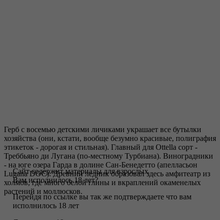
Герб с восемью детскими личиками украшает все бутылки
хозяйства (они, кстати, вообще безумно красивые, полиграфия
этикеток - дорогая и стильная). Главный для Ottella сорт -
Треббьяно ди Лугана (по-местному Турбиана). Виноградники
- на юге озера Гарда в долине Сан-Бенедетто (апелласьон
Сайт содержит материалы для взрослых
Lugana DOC). Древний ледник образовал здесь амфитеатр из
Вам исполнилось 18 лет?
холмов, где много белой глины и вкраплений окаменелых
растений и моллюсков.
Перейдя по ссылке вы так же подтверждаете что вам
исполнилось 18 лет