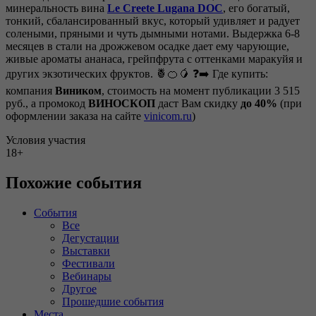
минеральность вина
Le Creete Lugana DOC
, его богатый,
тонкий, сбалансированный вкус, который удивляет и радует
солеными, пряными и чуть дымными нотами. Выдержка 6-8
месяцев в стали на дрожжевом осадке дает ему чарующие,
живые ароматы ананаса, грейпфрута с оттенками маракуйя и
других экзотических фруктов. 🍍🍊🥭 ❓➡️ Где купить:
компания
Виником
, стоимость на момент публикации 3 515
руб., а промокод
ВИНОСКОП
даст Вам скидку
до
40%
(при
оформлении заказа на сайте
vinicom.ru
)
Условия участия
18+
Похожие события
События
Все
Дегустации
Выставки
Фестивали
Вебинары
Другое
Прошедшие события
Места