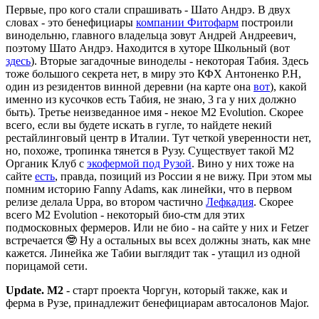
Первые, про кого стали спрашивать - Шато Андрэ. В двух
словах - это бенефициары
компании Фитофарм
построили
винодельню, главного владельца зовут Андрей Андреевич,
поэтому Шато Андрэ. Находится в хуторе Школьный (вот
здесь
). Вторые загадочные виноделы - некоторая Табия. Здесь
тоже большого секрета нет, в миру это КФХ Антоненко Р.Н,
один из резидентов винной деревни (на карте она
вот
), какой
именно из кусочков есть Табия, не знаю, 3 га у них должно
быть). Третье неизведанное имя - некое M2 Evolution. Скорее
всего, если вы будете искать в гугле, то найдете некий
рестайлинговый центр в Италии. Тут четкой уверенности нет,
но, похоже, тропинка тянется в Рузу. Существует такой M2
Органик Клуб с
экофермой под Рузой
. Вино у них тоже на
сайте
есть
, правда, позиций из России я не вижу. При этом мы
помним историю Fanny Adams, как линейки, что в первом
релизе делала Uppa, во втором частично
Лефкадия
. Скорее
всего M2 Evolution - некоторый био-стм для этих
подмосковных фермеров. Или не био - на сайте у них и Fetzer
встречается 🤓 Ну а остальных вы всех должны знать, как мне
кажется. Линейка же Табии выглядит так - утащил из одной
порицамой сети.
Update. M2
- старт проекта Чоргун, который также, как и
ферма в Рузе, принадлежит бенефициарам автосалонов Major.