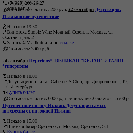
Да, мне есть 18
📞+7 (925) 200-26-27
Мне нет 18
💰Стоимость участия: 3200 руб.
22 сентября
Дегустация.
Итальянское путешествие
⏰Начало в 19.30
📍Винотека Simple Wine Модный Сезон, г. Москва, ул.
Охотный ряд, 2
📞Запись @Vladimir или по
ссылке
💰Стоимость: 3000 руб.
24 сентября
Hyperions*: ВЕЛИКАЯ "БЕЛАЯ" ИТАЛИЯ
*гиперионы
⏰Начало в 18.00
📍Дегустационный зал Cabernet S Club, пр. Добролюбова, 19,
г. С.-Петербург
💸
Купить билет
💰Стоимость участия: 6000 р., при покупке 2 билетов - 5500 р.
Путешествие по югу Италии. Дегустация самых
интересных вин южной Италии
⏰Начало в 15.00
📍Винный Базар Сретенка, г. Москва, Сретенка, 5с1
💸
Купить билет