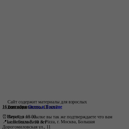
Сайт содержит материалы для взрослых
16 сентября
Осень в Тоскане
Вам исполнилось 18 лет?
⏰Начало в 19.00
Перейдя по ссылке вы так же подтверждаете что вам
📍La Bellezza Pasta & Pizza, г. Москва, Большая
исполнилось 18 лет
Дорогомиловская ул., 11