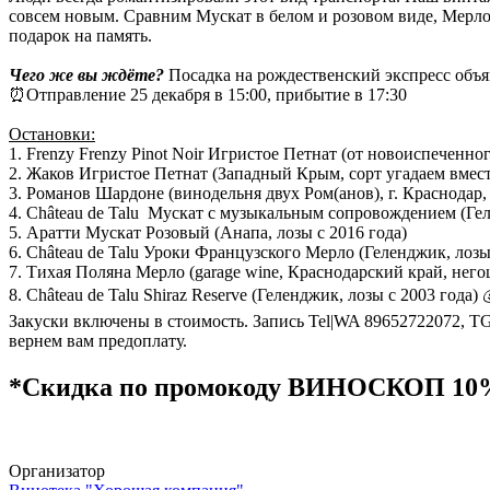
совсем новым. Сравним Мускат в белом и розовом виде, Мерло 
подарок на память.
Чего же вы ждёте?
Посадка на рождественский экспресс объяв
⏰Отправление 25 декабря в 15:00, прибытие в 17:30
Остановки:
1. Frenzy Frenzy Pinot Noir Игристое Петнат (от новоиспеченн
2. Жаков Игристое Петнат (Западный Крым, сорт угадаем вместе
3. Романов Шардоне (винодельня двух Ром(анов), г. Краснодар, 
4. Château de Talu Мускат с музыкальным сопровождением (Гел
5. Аратти Мускат Розовый (Анапа, лозы с 2016 года)
6. Château de Talu Уроки Французского Мерло (Геленджик, лозы
7. Тихая Поляна Мерло (garage wine, Краснодарский край, него
8. Château de Talu Shiraz Reserve (Геленджик, лозы с 2003 года)
Закуски включены в стоимость. Запись Tel|WA 89652722072, TG @
вернем вам предоплату.
*Скидка по промокоду ВИНОСКОП 10
Организатор