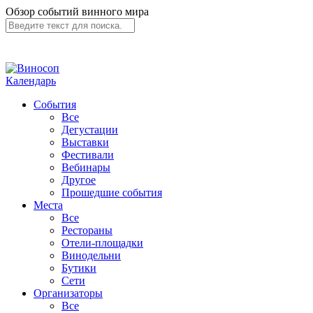
Обзор событий винного мира
Календарь
События
Все
Дегустации
Выставки
Фестивали
Вебинары
Другое
Прошедшие события
Места
Все
Рестораны
Отели-площадки
Винодельни
Бутики
Сети
Организаторы
Все