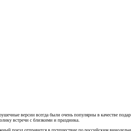
рушечные версии всегда были очень популярны в качестве подар
олику встречи с близкими и праздника.
жный поезд отправится в путешествие по российским винодельн