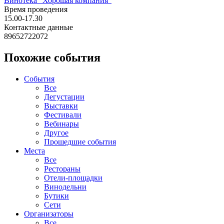
Винотека "Хорошая компания"
Время проведения
15.00-17.30
Контактные данные
89652722072
Похожие события
События
Все
Дегустации
Выставки
Фестивали
Вебинары
Другое
Прошедшие события
Места
Все
Рестораны
Отели-площадки
Винодельни
Бутики
Сети
Организаторы
Все