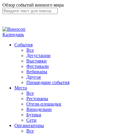
Обзор событий винного мира
Календарь
События
Все
Дегустации
Выставки
Фестивали
Вебинары
Другое
Прошедшие события
Места
Все
Рестораны
Отели-площадки
Винодельни
Бутики
Сети
Организаторы
Все