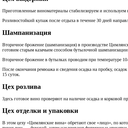
Приготовленные виноматериалы стабилизируем и используем 
Розливостойкий купаж после отдыха в течение 30 дней напра
Шампанизация
Вторичное брожение (шампанизация) в производстве Цимлянск
готовим старым казачьим способом бутылочной шампанизации 
Вторичное брожение в бутылках проводим при температуре 10
После окончания ремюажа и сведения осадка на пробку, осадо
15 суток.
Цех розлива
Здесь готовое вино проверяют на наличие осадка и корковой пр
Цех отделки и упаковки
В этом цеху «Цимлянские вина» обретают свое «лицо», по кот
тихих вин — бумагой, затем наклеивают фирменные этикетки 