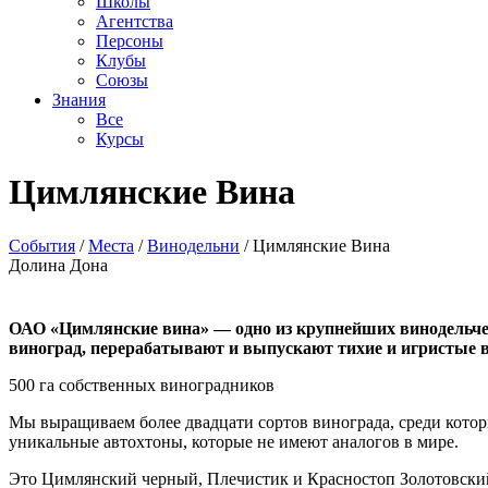
Школы
Агентства
Персоны
Клубы
Союзы
Знания
Все
Курсы
Цимлянские Вина
События
/
Места
/
Винодельни
/
Цимлянские Вина
Долина Дона
ОАО «Цимлянские вина» — одно из крупнейших винодельческ
виноград, перерабатывают и выпускают тихие и игристые 
500 га собственных виноградников
Мы выращиваем более двадцати сортов винограда, среди котор
уникальные автохтоны, которые не имеют аналогов в мире.
Это Цимлянский черный, Плечистик и Красностоп Золотовский