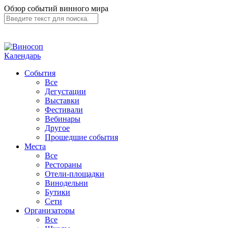
Обзор событий винного мира
Календарь
События
Все
Дегустации
Выставки
Фестивали
Вебинары
Другое
Прошедшие события
Места
Все
Рестораны
Отели-площадки
Винодельни
Бутики
Сети
Организаторы
Все