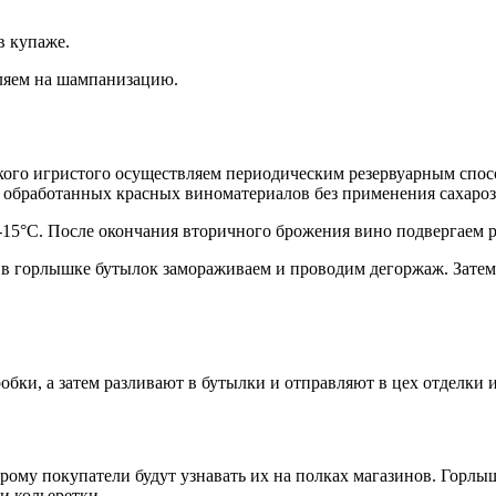
в купаже.
вляем на шампанизацию.
ого игристого осуществляем периодическим резервуарным спос
обработанных красных виноматериалов без применения сахароз
-15°С. После окончания вторичного брожения вино подвергаем 
к в горлышке бутылок замораживаем и проводим дегоржаж. Зате
обки, а затем разливают в бутылки и отправляют в цех отделки 
орому покупатели будут узнавать их на полках магазинов. Горл
и кольеретки.