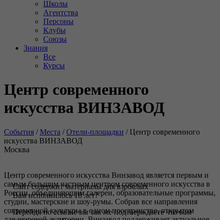
Школы
Агентства
Персоны
Клубы
Союзы
Знания
Все
Курсы
Центр современного
искусства ВИНЗАВОД
События
/
Места
/
Отели-площадки
/
Центр современного
искусства ВИНЗАВОД
Москва
Центр современного искусства Винзавод является первым и
самым большим частным центром современного искусства в
Сайт содержит материалы для взрослых
России, объединяющим галереи, образовательные программы,
Вам исполнилось 18 лет?
студии, мастерские и шоу-румы. Собрав все направления
современной культуры в одном пространстве, открытом
Перейдя по ссылке вы так же подтверждаете что вам
для широкой аудитории, Винзавод поддерживает актуальное