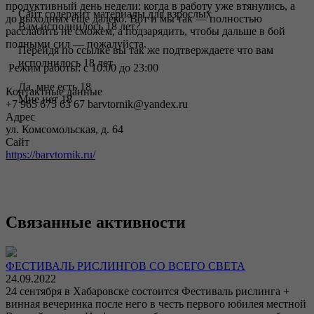
продуктивный день недели: когда в работу уже втянулись, а
Сайт содержит материалы для взрослых
до выходных еще далеко. Вот и мы так — полностью
Вам исполнилось 18 лет?
расслабить не сможем, а подзарядить, чтобы дальше в бой
полными сил — пожалуйста.
Перейдя по ссылке вы так же подтверждаете что вам
исполнилось 18 лет
Режим работы: с 10:00 до 23:00
Да, мне есть 18
Контактные данные
Мне нет 18
+7 965 675 63 67 barvtornik@yandex.ru
Адрес
ул. Комсомольская, д. 64
Сайт
https://barvtornik.ru/
Связанные активности
ФЕСТИВАЛЬ РИСЛИНГОВ СО ВСЕГО СВЕТА
24.09.2022
24 сентября в Хабаровске состоится Фестиваль рислинга +
винная вечеринка после него в честь первого юбилея местной