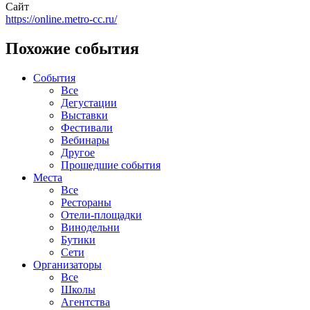
Сайт
https://online.metro-cc.ru/
Похожие события
События
Все
Дегустации
Выставки
Фестивали
Вебинары
Другое
Прошедшие события
Места
Все
Рестораны
Отели-площадки
Винодельни
Бутики
Сети
Организаторы
Все
Школы
Агентства