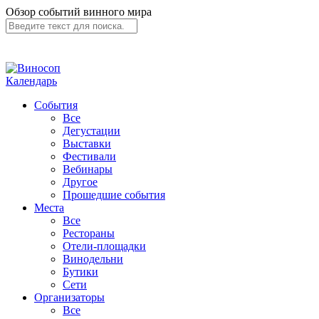
Обзор событий винного мира
Календарь
События
Все
Дегустации
Выставки
Фестивали
Вебинары
Другое
Прошедшие события
Места
Все
Рестораны
Отели-площадки
Винодельни
Бутики
Сети
Организаторы
Все