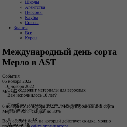
Школы
Агентства
Персоны
Клубы
Союзы
Знания
Все
Курсы
Международный день сорта
Мерло в AST
События
06 ноября 2022
- 16 ноября 2022
Сайт содержит материалы для взрослых
Москва
Вам исполнилось 18 лет?
Перейдя по ссылке вы так же подтверждаете что вам
6 ноября по 16 ноября 2022 г., Международные дни сорта
исполнилось 18 лет
Мерло в AST скидки до 30%
Да, мне есть 18
Весь ассортимент, на который действует скидка, можно
Мне нет 18
посмотреть на
сайте организатора