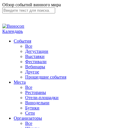
Обзор событий винного мира
Календарь
События
Все
Дегустации
Выставки
Фестивали
Вебинары
Другое
Прошедшие события
Места
Все
Рестораны
Отели-площадки
Винодельни
Бутики
Сети
Организаторы
Все