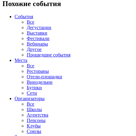
Похожие события
События
Все
Дегустации
Выставки
Фестивали
Вебинары
Другое
Прошедшие события
Места
Все
Рестораны
Отели-площадки
Винодельни
Бутики
Сети
Организаторы
Все
Школы
Агентства
Персоны
Клубы
Союзы