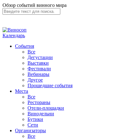
Обзор событий винного мира
Календарь
События
Все
Дегустации
Выставки
Фестивали
Вебинары
Другое
Прошедшие события
Места
Все
Рестораны
Отели-площадки
Винодельни
Бутики
Сети
Организаторы
Все