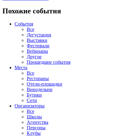
Похожие события
События
Все
Дегустации
Выставки
Фестивали
Вебинары
Другое
Прошедшие события
Места
Все
Рестораны
Отели-площадки
Винодельни
Бутики
Сети
Организаторы
Все
Школы
Агентства
Персоны
Клубы