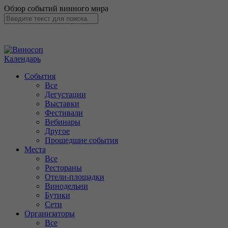
Обзор событий винного мира
Календарь
События
Все
Дегустации
Выставки
Фестивали
Вебинары
Другое
Прошедшие события
Места
Все
Рестораны
Отели-площадки
Винодельни
Бутики
Сети
Организаторы
Все