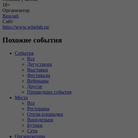
18+
Организатор
Винлаб
Сайт
https://www.winelab.ru/
Похожие события
События
Все
Дегустации
Выставки
Фестивали
Вебинары
Другое
Прошедшие события
Места
Все
Рестораны
Отели-площадки
Винодельни
Бутики
Сети
Организаторы