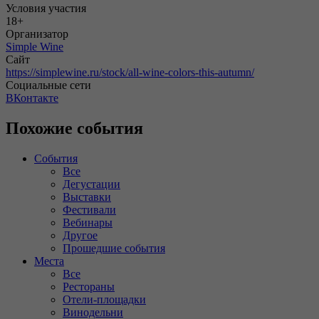
Условия участия
18+
Организатор
Simple Wine
Сайт
https://simplewine.ru/stock/all-wine-colors-this-autumn/
Социальные сети
ВКонтакте
Похожие события
События
Все
Дегустации
Выставки
Фестивали
Вебинары
Другое
Прошедшие события
Места
Все
Рестораны
Отели-площадки
Винодельни