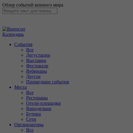
Обзор событий винного мира
Календарь
События
Все
Дегустации
Выставки
Фестивали
Вебинары
Другое
Прошедшие события
Места
Все
Рестораны
Отели-площадки
Винодельни
Бутики
Сети
Организаторы
Все