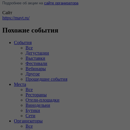
Подробнее об акции на
сайте организатора
Сайт
https://mavt.ru/
Похожие события
События
Все
Дегустации
Выставки
Фестивали
Вебинары
Другое
Прошедшие события
Места
Все
Рестораны
Отели-площадки
Винодельни
Бутики
Сети
Организаторы
Все